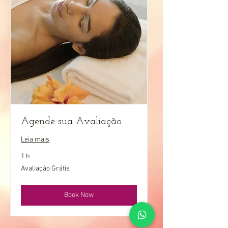
Agende sua Avaliação
Leia mais
1 h
Avaliação
Avaliação Grátis
Grátis
Book Now