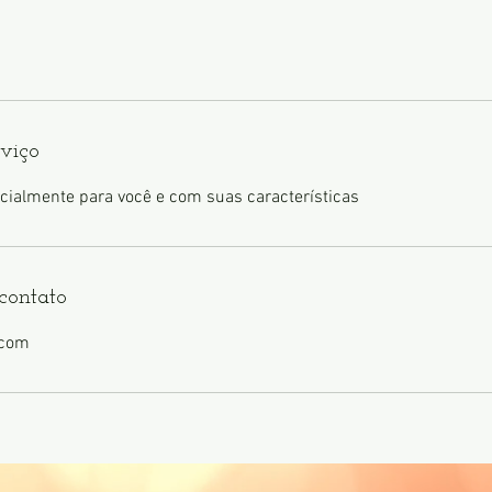
rviço
contato
.com