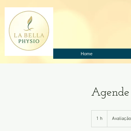
Home
Agende 
Avaliação
Grátis
1 h
1
Avaliação