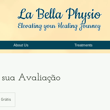
La Bella Physio
Elevating your Healing Journey
About Us
Treatments
sua Avaliação
 Grátis